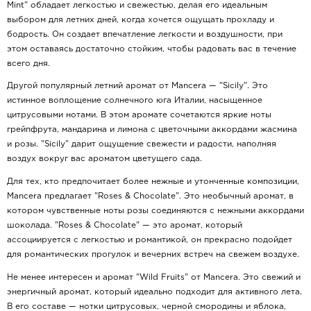
Mint" обладает легкостью и свежестью, делая его идеальным
выбором для летних дней, когда хочется ощущать прохладу и
бодрость. Он создает впечатление легкости и воздушности, при
этом оставаясь достаточно стойким, чтобы радовать вас в течение
всего дня.
Другой популярный летний аромат от Mancera — "Sicily". Это
истинное воплощение солнечного юга Италии, насыщенное
цитрусовыми нотами. В этом аромате сочетаются яркие ноты
грейпфрута, мандарина и лимона с цветочными аккордами жасмина
и розы. "Sicily" дарит ощущение свежести и радости, наполняя
воздух вокруг вас ароматом цветущего сада.
Для тех, кто предпочитает более нежные и утонченные композиции,
Mancera предлагает "Roses & Chocolate". Это необычный аромат, в
котором чувственные ноты розы соединяются с нежными аккордами
шоколада. "Roses & Chocolate" — это аромат, который
ассоциируется с легкостью и романтикой, он прекрасно подойдет
для романтических прогулок и вечерних встреч на свежем воздухе.
Не менее интересен и аромат "Wild Fruits" от Mancera. Это свежий и
энергичный аромат, который идеально подходит для активного лета.
В его составе — нотки цитрусовых, черной смородины и яблока,