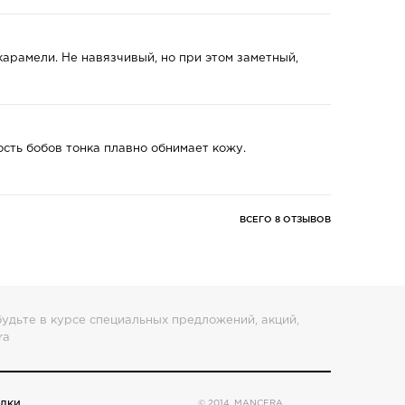
карамели. Не навязчивый, но при этом заметный,
ость бобов тонка плавно обнимает кожу.
ВСЕГО 8 ОТЗЫВОВ
удьте в курсе специальных предложений, акций,
ra
ИДКИ
© 2014, MANCERA