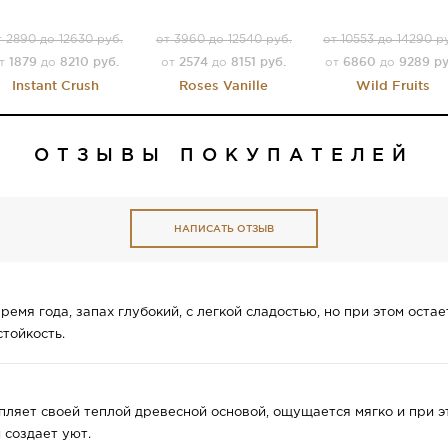
т 2890 до 12630 руб.
от 3960 до 12540 руб.
от 10553 до 14290 р
1879
8210 руб.
2574
8151 руб.
6860
9289 ру
от
до
от
до
от
до
Instant Crush
Roses Vanille
Wild Fruits
ОТЗЫВЫ ПОКУПАТЕЛЕЙ
НАПИСАТЬ ОТЗЫВ
ремя года, запах глубокий, с легкой сладостью, но при этом ост
стойкость.
пляет своей теплой древесной основой, ощущается мягко и при э
 создает уют.