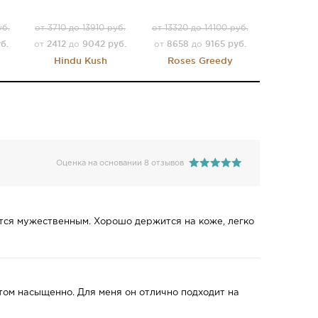
уб.
от 3710 до 13910 руб.
от 13320 до 14100 руб.
б.
2412
9042 руб.
8658
9165 руб.
от
до
от
до
Hindu Kush
Roses Greedy
Оценка на основании 8 отзывов
ается мужественным. Хорошо держится на коже, легко
том насыщенно. Для меня он отлично подходит на