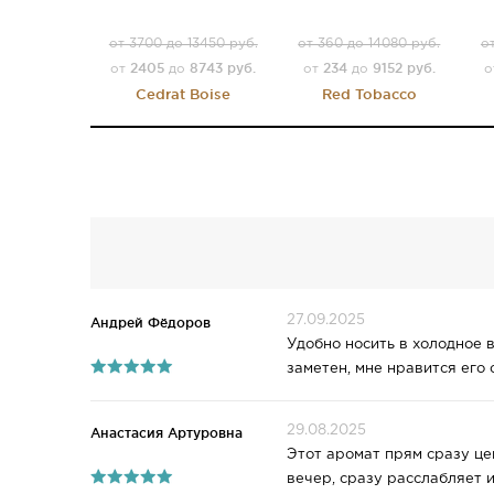
от 3700 до 13450 руб.
от 360 до 14080 руб.
о
2405
8743 руб.
234
9152 руб.
от
до
от
до
Cedrat Boise
Red Tobacco
27.09.2025
Андрей Фёдоров
Удобно носить в холодное в
заметен, мне нравится его 
29.08.2025
Анастасия Артуровна
Этот аромат прям сразу це
вечер, сразу расслабляет и