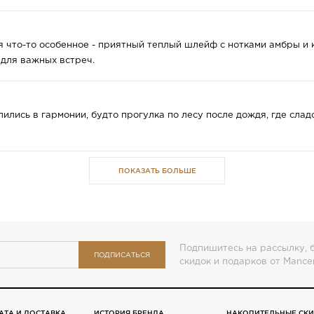
я что-то особенное - приятный теплый шлейф с нотками амбры и 
 для важных встреч.
ились в гармонии, будто прогулка по лесу после дождя, где слад
ПОКАЗАТЬ БОЛЬШЕ
Подпишитесь на рассылку, б
ПОДПИСАТЬСЯ
скидок и подарков от Mance
АТА И ДОСТАВКА
ИСТОРИЯ БРЕНДА
НАКОПИТЕЛЬНЫЕ СК