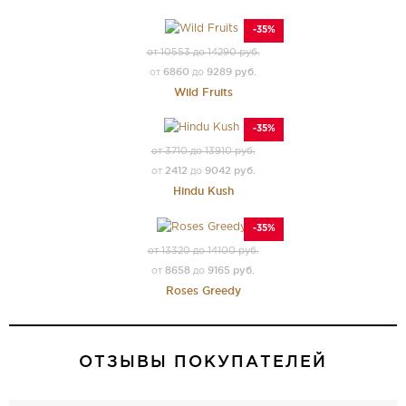
-35%
от 10553 до 14290 руб.
6860
9289 руб.
от
до
Wild Fruits
-35%
от 3710 до 13910 руб.
2412
9042 руб.
от
до
Hindu Kush
-35%
от 13320 до 14100 руб.
8658
9165 руб.
от
до
Roses Greedy
ОТЗЫВЫ ПОКУПАТЕЛЕЙ