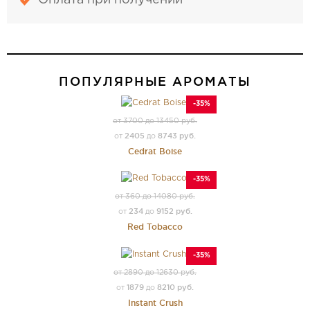
Оплата при получении
ПОПУЛЯРНЫЕ АРОМАТЫ
-35%
от 3700 до 13450 руб.
2405
8743 руб.
от
до
Cedrat Boise
-35%
от 360 до 14080 руб.
234
9152 руб.
от
до
Red Tobacco
-35%
от 2890 до 12630 руб.
1879
8210 руб.
от
до
Instant Crush