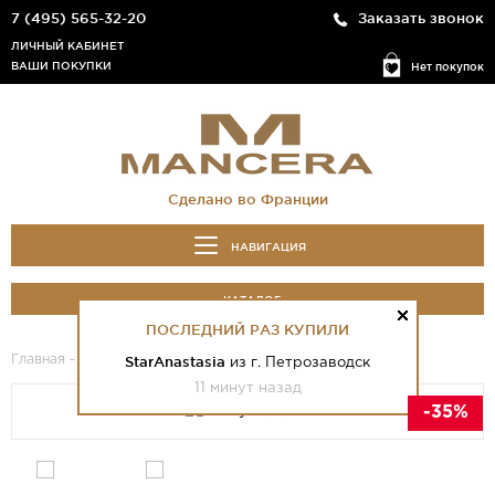
7 (495) 565-32-20
Заказать звонок
ЛИЧНЫЙ КАБИНЕТ
ВАШИ ПОКУПКИ
Нет покупок
Сделано во Франции
НАВИГАЦИЯ
КАТАЛОГ
ПОСЛЕДНИЙ РАЗ КУПИЛИ
Главная
-
Каталог
- Musky Garden
StarAnastasia
из г. Петрозаводск
11 минут назад
-35%