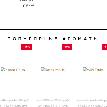
ПОПУЛЯРНЫЕ АРОМАТЫ
-35%
-35%
-
т 2820 до 12630 руб.
от 3700 до 12540 руб.
от 10553 до 14290 р
1833
8210 руб.
2405
8151 руб.
6860
9289 ру
от
до
от
до
от
до