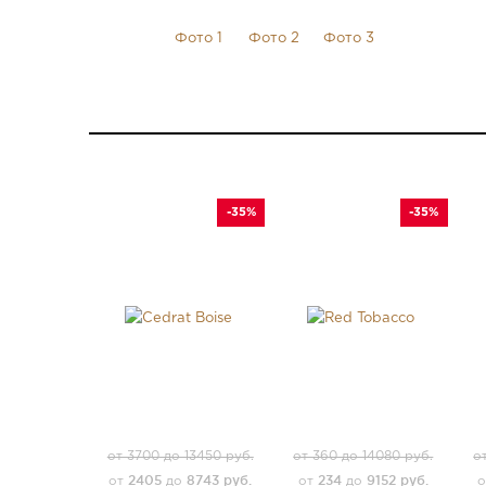
-35%
-35%
от 3700 до 13450 руб.
от 360 до 14080 руб.
о
2405
8743 руб.
234
9152 руб.
от
до
от
до