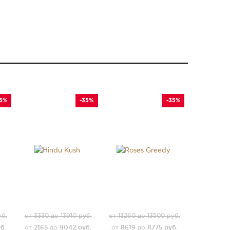
35%
-35%
-35%
уб.
от 3330 до 13910 руб.
от 13260 до 13500 руб.
б.
2165
9042 руб.
8619
8775 руб.
от
до
от
до